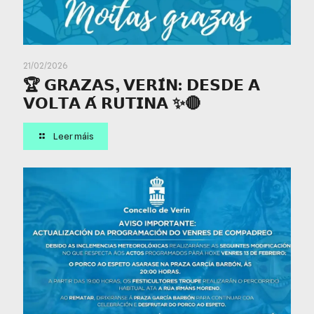
21/02/2026
🏆 𝗚𝗥𝗔𝗭𝗔𝗦, 𝗩𝗘𝗥𝗜́𝗡: 𝗗𝗘𝗦𝗗𝗘 𝗔
𝗩𝗢𝗟𝗧𝗔 𝗔́ 𝗥𝗨𝗧𝗜𝗡𝗔 ✨🔴
Leer máis