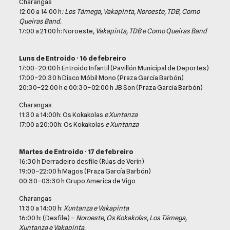
Charangas
12:00 a 14:00 h
: Los Támega, Vakapinta, Noroeste, TDB, Como
Queiras Band.
17:00 a 21:00 h: Noroeste
, Vakapinta, TDB e Como Queiras Band
Luns de Entroido · 16 de febreiro
17:00–20:00 h Entroido Infantil (Pavillón Municipal de Deportes)
17:00–20:30 h Disco Móbil Mono (Praza García Barbón)
20:30–22:00 h e 00:30–02:00 h JB Son (Praza García Barbón)
Charangas
11:30 a 14:00h: Os Kokakolas
e Xuntanza
17:00 a 20:00h: Os Kokakolas
e Xuntanza
Martes de Entroido · 17 de febreiro
16:30 h Derradeiro desfile (Rúas de Verín)
19:00–22:00 h Magos (Praza García Barbón)
00:30–03:30 h Grupo America de Vigo
Charangas
11:30 a 14:00 h:
Xuntanza e Vakapinta
16:00 h: (Desfile) –
Noroeste, Os Kokakolas, Los Támega,
Xuntanza e Vakapinta.