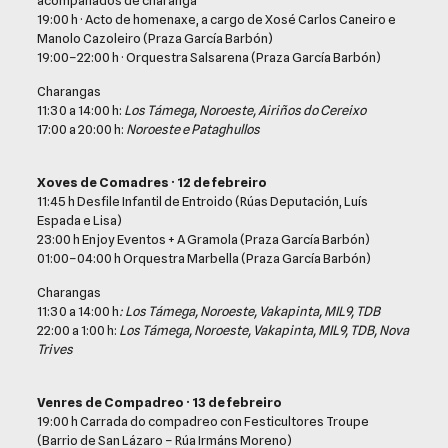
19:00 h · Acto de homenaxe, a cargo de Xosé Carlos Caneiro e
Manolo Cazoleiro (Praza García Barbón)
19:00–22:00 h · Orquestra Salsarena (Praza García Barbón)
Charangas
11:30 a 14:00 h:
Los Támega, Noroeste, Airiños do Cereixo
17:00 a 20:00 h:
Noroeste e Pataghullos
Xoves de Comadres · 12 de febreiro
11:45 h Desfile Infantil de Entroido (Rúas Deputación, Luís
Espada e Lisa)
23:00 h Enjoy Eventos + A Gramola (Praza García Barbón)
01:00–04:00 h Orquestra Marbella (Praza García Barbón)
Charangas
11:30 a 14:00 h
: Los
Támega, Noroeste, Vakapinta, MIL9, TDB
22:00 a 1:00 h:
Los
Támega, Noroeste, Vakapinta, MIL9, TDB, Nova
Trives
Venres de Compadreo · 13 de febreiro
19:00 h Carrada do compadreo con Festicultores Troupe
(Barrio de San Lázaro – Rúa Irmáns Moreno)