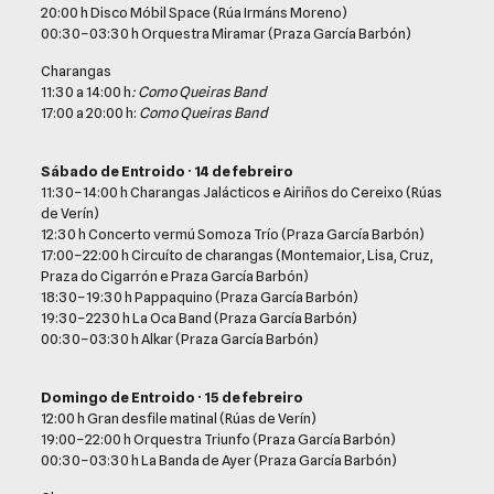
20:00 h Disco Móbil Space (Rúa Irmáns Moreno)
00:30–03:30 h Orquestra Miramar (Praza García Barbón)
Charangas
11:30 a 14:00 h
: Como Queiras Band
17:00 a 20:00 h:
Como Queiras Band
Sábado de Entroido · 14 de febreiro
11:30–14:00 h Charangas Jalácticos e Airiños do Cereixo (Rúas
de Verín)
12:30 h Concerto vermú Somoza Trío (Praza García Barbón)
17:00–22:00 h Circuíto de charangas (Montemaior, Lisa, Cruz,
Praza do Cigarrón e Praza García Barbón)
18:30–19:30 h Pappaquino (Praza García Barbón)
19:30–2230 h La Oca Band (Praza García Barbón)
00:30–03:30 h Alkar (Praza García Barbón)
Domingo de Entroido · 15 de febreiro
12:00 h Gran desfile matinal (Rúas de Verín)
19:00–22:00 h Orquestra Triunfo (Praza García Barbón)
00:30–03:30 h La Banda de Ayer (Praza García Barbón)