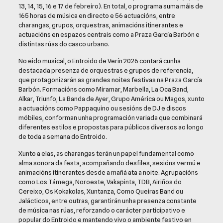
13, 14, 15, 16 e 17 de febreiro). En total, o programa suma máis de
165 horas de música en directo e 56 actuacións, entre
charangas, grupos, orquestras, animacións itinerantes e
actuacións en espazos centrais como a Praza García Barbón e
distintas rúas do casco urbano.
No eido musical, o Entroido de Verín 2026 contará cunha
destacada presenza de orquestras e grupos de referencia,
que protagonizarán as grandes noites festivas na Praza García
Barbón. Formacións como Miramar, Marbella, La Oca Band,
Alkar, Triunfo, La Banda de Ayer, Grupo América ou Magos, xunto
a actuacións como Pappaquino ou sesións de DJ e discos
móbiles, conforman unha programación variada que combinará
diferentes estilos e propostas para públicos diversos ao longo
de toda a semana do Entroido.
Xunto a elas, as charangas terán un papel fundamental como
alma sonora da festa, acompañando desfiles, sesións vermú e
animacións itinerantes desde a mañá ata a noite. Agrupacións
como Los Támega, Noroeste, Vakapinta, TDB, Airiños do
Cereixo, Os Kokakolas, Xuntanza, Como Queiras Band ou
Jalácticos, entre outras, garantirán unha presenza constante
de música nas rúas, reforzando o carácter participativo e
popular do Entroido e mantendo vivo o ambiente festivo en