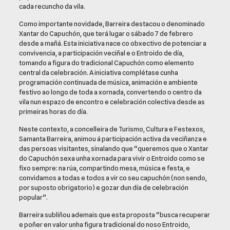
cada recuncho da vila.
Como importante novidade, Barreira destacou o denominado
Xantar do Capuchón, que terá lugar o sábado 7 de febrero
desde a mañá. Esta iniciativa nace co obxectivo de potenciar a
convivencia, a participación veciñal e o Entroido de día,
tomando a figura do tradicional Capuchón como elemento
central da celebración. A iniciativa complétase cunha
programación continuada de música, animación e ambiente
festivo ao longo de toda a xornada, convertendo o centro da
vila nun espazo de encontro e celebración colectiva desde as
primeiras horas do día.
Neste contexto, a concelleira de Turismo, Cultura e Festexos,
Samanta Barreira, animou á participación activa da veciñanza e
das persoas visitantes, sinalando que “queremos que o Xantar
do Capuchón sexa unha xornada para vivir o Entroido como se
fixo sempre: na rúa, compartindo mesa, música e festa, e
convidamos a todas e todos a vir co seu capuchón (non sendo,
por suposto obrigatorio) e gozar dun día de celebración
popular”.
Barreira subliñou ademais que esta proposta “busca recuperar
e poñer en valor unha figura tradicional do noso Entroido,