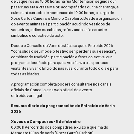
de vaqueiros ás 18:00 horas na rúa Montemaior, seguida dun
pasarrúas ata a Praza Maior, acompañados dunha charanga, e
culminará cun acto de homenaxe ás 19:00 horas, a cargo de
Xosé Carlos Caneiro e Manolo Cazoleiro. Desde a organización
do evento anímase á participación acudindo vestidos de
vaqueiros, indios ou cabalos, reforzando así o carácter
simbólico e colectivo do acto.
Desde o Concello de Verín destácase que o Entroido 2026
“consolida o seu modelo festivo sen perder a súa esencia”,
combinando tradición, participación e festa colectiva, cun
programa deseñado para que a veciñanza e as persoas
visitantes vivan o Entroido nas rúas, durante todo o día e para
todas as idades.
A programación completa poderá consultarse nos canais
oficiais do Concello e na web oficial do evento
entroidoverin.gal
Resumo diario da programación do Entroido de Verín
2026
Xoves de Compadres · 5 de febreiro
00:00 h Percorrido dos compadres e xuízo e queima do
Maragato (Rúas de Verín / Praza García Barbón)