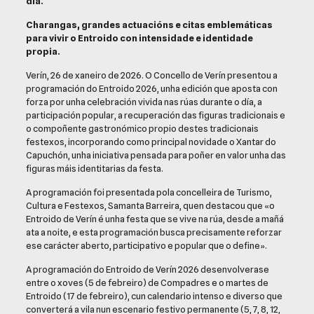
día.
Charangas, grandes actuacións e citas emblemáticas
para vivir o Entroido con intensidade e identidade
propia.
Verín, 26 de xaneiro de 2026. O Concello de Verín presentou a
programación do Entroido 2026, unha edición que aposta con
forza por unha celebración vivida nas rúas durante o día, a
participación popular, a recuperación das figuras tradicionais e
o compoñente gastronómico propio destes tradicionais
festexos, incorporando como principal novidade o Xantar do
Capuchón, unha iniciativa pensada para poñer en valor unha das
figuras máis identitarias da festa.
A programación foi presentada pola concelleira de Turismo,
Cultura e Festexos, Samanta Barreira, quen destacou que «o
Entroido de Verín é unha festa que se vive na rúa, desde a mañá
ata a noite, e esta programación busca precisamente reforzar
ese carácter aberto, participativo e popular que o define».
A programación do Entroido de Verín 2026 desenvolverase
entre o xoves (5 de febreiro) de Compadres e o martes de
Entroido (17 de febreiro), cun calendario intenso e diverso que
converterá a vila nun escenario festivo permanente (5, 7, 8, 12,