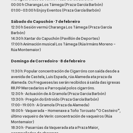
00:00 h Charanga Los Támega (Praza García Barbón)
01:00–03:00 h Enjoy Eventos (Praza García Barbón)
Sábado do Capuchón · 7 de febreiro
12:30 h Sesión vermú Charanga Los Támega (Praza García
Barbón)
14:30 h Xantar do Capuchón (Pavillón de Deportes)
17:00 h Animación musical Los Támega (Rúa Irmáns Moreno –
Rúa Montemaior)
Domingo de Corredoiro · 8 de febreiro
11:30 h: Popular concentración de Cigarróns con saída desde a
avenida de Castela, Luis Espada, rúa Alameda ata praza da
Alameda. Os Fregueses/as serán recibidos á saída das igrexas
RR.PP Mercedarios e Parroquial polos cigarróns.
12:30 h · Actuación de A Gramola (Praza Garcia Barbón)
13:30 h · Pregón do Entroido (Praza García Barbón)
17:00–19:00 h · A Gramola (Praza da Alameda)
18:00 h · Vaquerada – Homenaxe a Toño Torcuato “O Cesteiro”,
último vaqueiro de Verín: concentración de vaqueiros (Rúa
Montemaior)
18:30 h · Pasarrúas da Vaquerada ata a Praza Maior,
acompañados de charanga