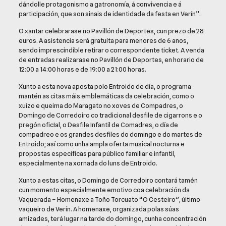
dándolle protagonismo a gatronomía, á convivencia e á
participación, que son sinais de identidade da festa en Verín”.
O xantar celebrarase no Pavillón de Deportes, cun prezo de 28
euros. A asistencia será gratuíta para menores de 6 anos,
sendo imprescindible retirar o correspondente ticket. A venda
de entradas realizarase no Pavillón de Deportes, en horario de
12:00 a 14:00 horas e de 19:00 a 21:00 horas.
Xunto a esta nova aposta polo Entroido de día, o programa
mantén as citas máis emblemáticas da celebración, como o
xuízo e queima do Maragato no xoves de Compadres, o
Domingo de Corredoiro co tradicional desfile de cigarrons e o
pregón oficIal, o Desfile Infantil de Comadres, o día de
compadreo e os grandes desfiles do domingo e do martes de
Entroido; así como unha ampla oferta musical nocturna e
propostas específicas para público familiar e infantil,
especialmente na xornada do luns de Entroido.
Xunto a estas citas, o Domingo de Corredoiro contará tamén
cun momento especialmente emotivo coa celebración da
Vaquerada – Homenaxe a Toño Torcuato “O Cesteiro”, último
vaqueiro de Verín. A homenaxe, organizada polas súas
amizades, terá lugar na tarde do domingo, cunha concentración